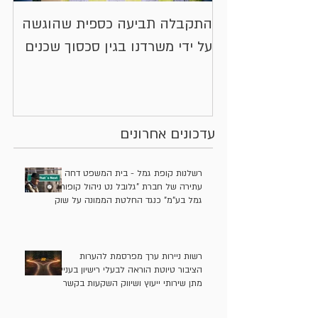
התקבלה תביעה כספית שהוגשה
או
על ידי משרדנו בגין סכסוך שכנים
יי
בע
עדכונים אחרונים
רשלנות קופת גמל - בית המשפט דחה
עתירה של חברת "גלובל נט ניהול קופות
גמל בע"מ" כנגד החלטת הממונה על שוק
ההון אשר חייב אותה להשיב 11 מיליון
ש"ח לעמיתים
רשות ניירות ערך מפרסמת להערות
הציבור טיוטת הוראה לבעלי רישיון בעניין
מתן שירותי ייעוץ ושיווק השקעות בקשר
ל"השקעות אלטרנטיביות"