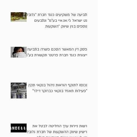
תביעה של משקיעים כנגד חברת "גלובל
נט ישראל ג'י.אנ.איי בע"מ" ונתבעים
נוספים בגין שיווק "השקעות
אלטרנטיביות" (קרן מונטרו) בניגוד לדין
פסק דין המאשר הסכם פשרה בתביעה
ייצוגית כנגד חברת פרטנר תקשורת בע"מ
נכנסו לתוקף הוראות ניהול בנקאי תקין -
"פעילות תאגיד בנקאי כברוקר דילר"
רשות ניירות ערך החליטה לבטל את
רישיון שיווק ההשקעות של חברת גלובל