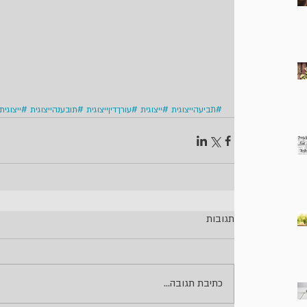
#תביעהייצוגית
#ייצוגית
#עורךדיןייצוגית
#תובענהייצוגית
#ייצוגית
תגובות
כתיבת תגובה...