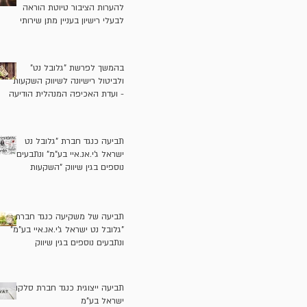
להערות הציבור טיוטת הוראה
לבעלי רישיון בעניין מתן שירותי
ייעוץ ושיווק השקעות בקשר
ל"השקעות אלטרנטיביות"
בהמשך לפרשת "גלובל נט"
ולביטול רישיונה לשיווק השקעות
- ועדת האכיפה המנהלית הודיעה
על התלייה זמנית של רישיונות
שיווק ההשקעות של בעלי "גלובל
נט" בתקופה הרלוונטית ושל
תביעה כנגד חברת "גלובל נט
משווק השקעות נוסף
ישראל ג'י.אנ.איי בע"מ" ונתבעים
נוספים בגין שיווק "השקעות
אלטרנטיביות" בניגוד לדין
תביעה של משקיעה כנגד חברת
"גלובל נט ישראל ג'י.אנ.איי בע"מ"
ונתבעים נוספים בגין שיווק
"השקעות אלטרנטיביות" בניגוד
לדין
תביעה ייצוגית כנגד חברת סלקום
ישראל בע"מ