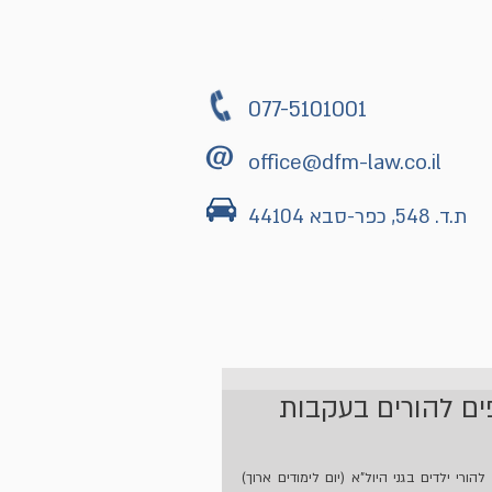
ים נוספים
מהתקשורת
צרו קשר
077-5101001
office@dfm-law.co.il
ת.ד. 548, כפר-סבא 44104
ים להורים בעקבות
עיריית כפר סבא הודיעה על חדילה מגביית יתר והשבת כספים להורי ילדים בגני היול"א (יום לימודים ארוך) 