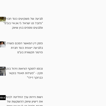
תביעה של משקיעים כנגד חברת
"גלובל נט ישראל ג'י.אנ.איי בע"מ"
ונתבעים נוספים בגין שיווק
"השקעות אלטרנטיביות" (קרן
מונטרו) בניגוד לדין
פסק דין המאשר הסכם פשרה
בתביעה ייצוגית כנגד חברת
פרטנר תקשורת בע"מ
נכנסו לתוקף הוראות ניהול בנקאי
תקין - "פעילות תאגיד בנקאי
כברוקר דילר"
רשות ניירות ערך החליטה לבטל
את רישיון שיווק ההשקעות של
חברת גלובל נט ג'י.אנ.איי שיווק