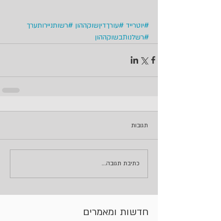
#יוטרייד
#עורךדיןשוקההון
#רשותניירותערך
#רשלנותבשוקההון
תגובות
כתיבת תגובה...
חדשות ומאמרים