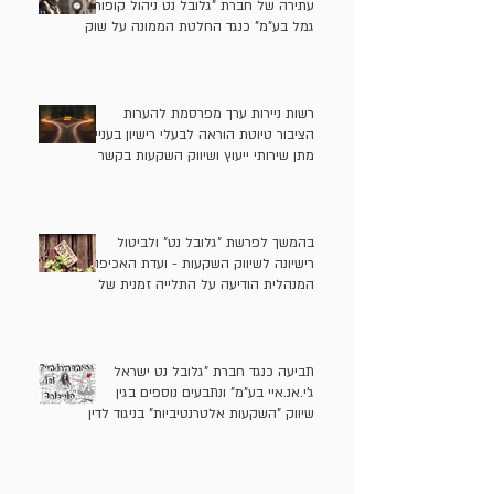
עתירה של חברת "גלובל נט ניהול קופות
גמל בע"מ" כנגד החלטת הממונה על שוק
ההון אשר חייב אותה להשיב 11 מיליון
ש"ח לעמיתים
רשות ניירות ערך מפרסמת להערות
הציבור טיוטת הוראה לבעלי רישיון בעניין
מתן שירותי ייעוץ ושיווק השקעות בקשר
ל"השקעות אלטרנטיביות"
בהמשך לפרשת "גלובל נט" ולביטול
רישיונה לשיווק השקעות - ועדת האכיפה
המנהלית הודיעה על התלייה זמנית של
רישיונות שיווק ההשקעות של בעלי "גלובל
נט" בתקופה הרלוונטית ושל משווק
השקעות נוסף
תביעה כנגד חברת "גלובל נט ישראל
ג'י.אנ.איי בע"מ" ונתבעים נוספים בגין
שיווק "השקעות אלטרנטיביות" בניגוד לדין