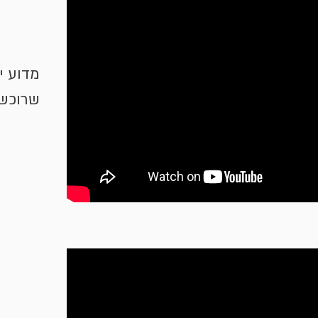
מדוע י
שרוכשי