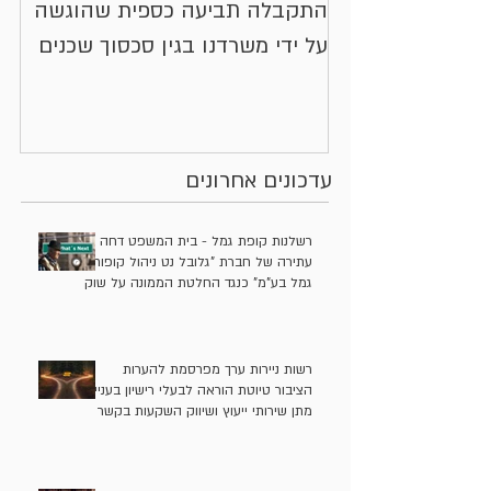
התקבלה תביעה כספית שהוגשה
או
על ידי משרדנו בגין סכסוך שכנים
יי
בע
עדכונים אחרונים
רשלנות קופת גמל - בית המשפט דחה
עתירה של חברת "גלובל נט ניהול קופות
גמל בע"מ" כנגד החלטת הממונה על שוק
ההון אשר חייב אותה להשיב 11 מיליון
ש"ח לעמיתים
רשות ניירות ערך מפרסמת להערות
הציבור טיוטת הוראה לבעלי רישיון בעניין
מתן שירותי ייעוץ ושיווק השקעות בקשר
ל"השקעות אלטרנטיביות"