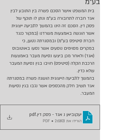
בע"מ
בית המשפט אישר הסכם פשרה בין התובע לבין 
אגד חברה לתחבורה בע"מ ונתן לו תוקף של 
פסק דין. הסכם זה הינו בהמשך לתביעה ייצוגית 
אשר הוגשה באמצעות משרדנו (במקור כנגד 
חברת סיטיפס בע"מ) ובמסגרתה נטען, כי 
במקרים מסוימים נוסעים אשר נסעו באוטובוס 
(אגד) ולאחר מכן ביצעו נסיעת מעבר באמצעות 
הרכבת הקלה (סיטיפס) חויבו בגין נסיעת המעבר 
שלא כדין.
בהמשך לתביעה הייצוגית הושגה פשרה במסגרתה 
אגד תשיב חלק מהכספים אשר נגבו בגין נסיעות 
המעבר.
יעקוביאן נ אגד - פסק דין
.pdf
הורידו את PDF • 261KB