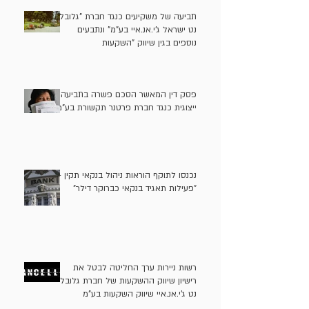
תביעה של משקיעים כנגד חברת "גלובל
נט ישראל ג'י.אנ.איי בע"מ" ונתבעים
נוספים בגין שיווק "השקעות
אלטרנטיביות" (קרן מונטרו) בניגוד לדין
פסק דין המאשר הסכם פשרה בתביעה
ייצוגית כנגד חברת פרטנר תקשורת בע"מ
נכנסו לתוקף הוראות ניהול בנקאי תקין -
"פעילות תאגיד בנקאי כברוקר דילר"
רשות ניירות ערך החליטה לבטל את
רישיון שיווק ההשקעות של חברת גלובל
נט ג'י.אנ.איי שיווק השקעות בע"מ