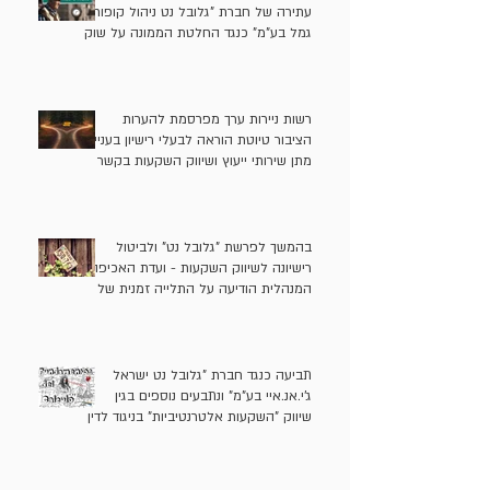
עתירה של חברת "גלובל נט ניהול קופות
גמל בע"מ" כנגד החלטת הממונה על שוק
ההון אשר חייב אותה להשיב 11 מיליון
ש"ח לעמיתים
רשות ניירות ערך מפרסמת להערות
הציבור טיוטת הוראה לבעלי רישיון בעניין
מתן שירותי ייעוץ ושיווק השקעות בקשר
ל"השקעות אלטרנטיביות"
בהמשך לפרשת "גלובל נט" ולביטול
רישיונה לשיווק השקעות - ועדת האכיפה
המנהלית הודיעה על התלייה זמנית של
רישיונות שיווק ההשקעות של בעלי "גלובל
נט" בתקופה הרלוונטית ושל משווק
השקעות נוסף
תביעה כנגד חברת "גלובל נט ישראל
ג'י.אנ.איי בע"מ" ונתבעים נוספים בגין
שיווק "השקעות אלטרנטיביות" בניגוד לדין