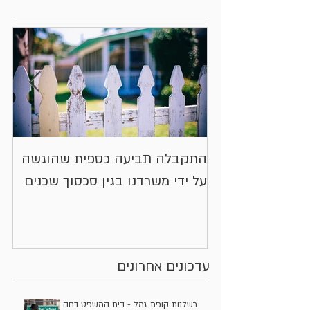
התקבלה תביעה כספית שהוגשה
או
על ידי משרדנו בגין סכסוך שכנים
יי
בע
עדכונים אחרונים
רשלנות קופת גמל - בית המשפט דחה